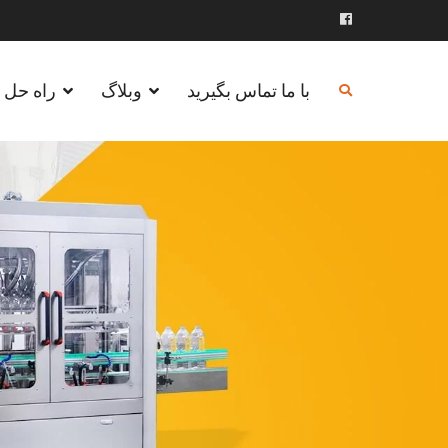
رش
ه
فیس
حتوا
بوک
با ما تماس بگیرید
وبلاگ
راه حل ه